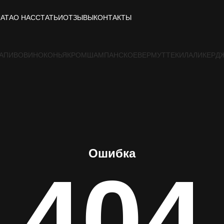
ЛАТА
О НАС
СТАТЬИ
ОТЗЫВЫ
КОНТАКТЫ
А
ПИВО
ВИНО
КОНЬЯК
РОМ
ШАМПАНСКОЕ
ВЕРМУТ
ТЕКИЛА
ЛИКЕР
Д
Ошибка
404