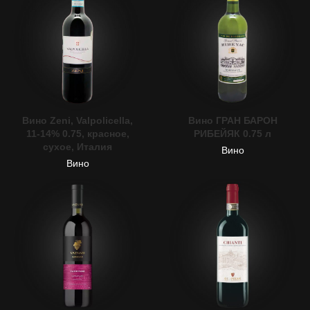
Вино Zeni, Valpolicella,
Вино ГРАН БАРОН
11-14% 0.75, красное,
РИБЕЙЯК 0.75 л
сухое, Италия
Вино
Вино