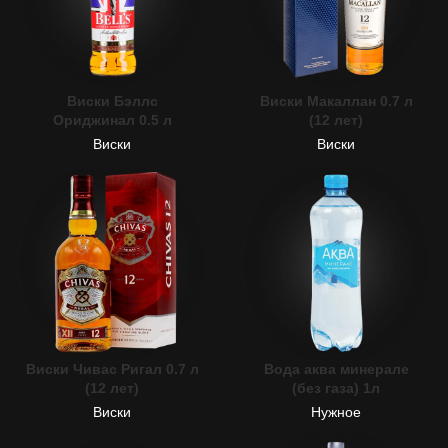
Виски Бэллс
Виски Макаллан 0.7 л
Ориджинал 0.5 л
(12 лет)
Виски
Виски
Виски Чивас Ригал 0.7 л
Вода аква минерале
(12 лет)
(без газа) 1л
Виски
Нужное