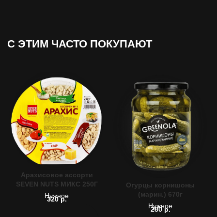
С ЭТИМ
ЧАСТО ПОКУПАЮТ
Арахисовое ассорти
SEVEN NUTS МИКС 250Г
Огурцы корнишоны
(марин.) 670г
Нужное
320
р.
Нужное
280
р.