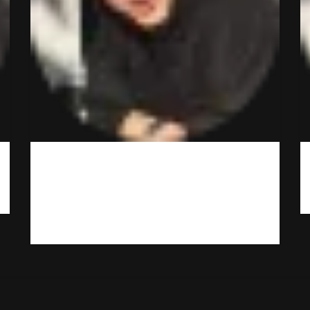
Вот это сервис! Неожиданно и классно! Минут
через 15 привезли. Буду иметь ввиду
обязательно и знакомым порекомендую. Да,
дороже, чем в магазине, но оно того стоит