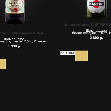
Игристое вино МАРТИНИ А
Шампанское
белое сладкое, 7.5 %, 
е вино Ламбруско 0.75 л
2 890
р.
Шампанское
олусладкое 6-12,5%, Италия
1 390
р.
За 1 клик