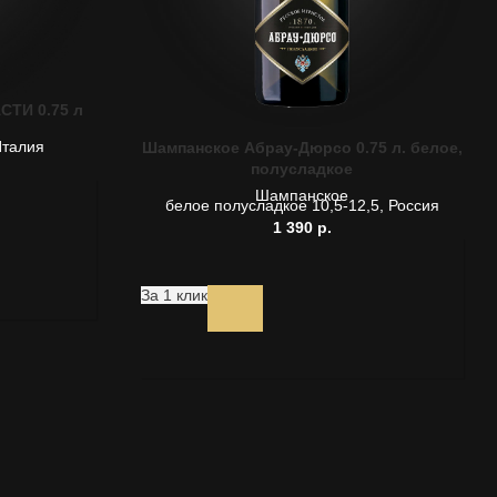
СТИ 0.75 л
Италия
Шампанское Абрау-Дюрсо 0.75 л. белое,
полусладкое
Шампанское
белое полусладкое 10,5-12,5, Россия
1 390
р.
За 1 клик