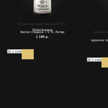
Игристое вино Bosca 0.75 л
Шампанское
белое сладкое 7.5 %, Литва
Игристо
1 190
р.
красное п
За 1 клик
За 1 клик