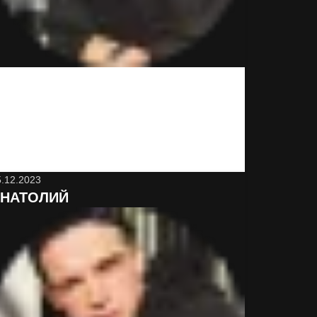
Вот это сервис! Неожиданно и классно! Минут
через 15 привезли. Буду иметь ввиду
обязательно и знакомым порекомендую. Да,
дороже, чем в магазине, но оно того стоит
5.12.2023
НАТОЛИЙ