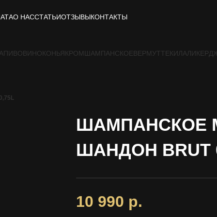
ЛАТА
О НАС
СТАТЬИ
ОТЗЫВЫ
КОНТАКТЫ
А
ПИВО
ВИНО
КОНЬЯК
РОМ
ШАМПАНСКОЕ
ВЕРМУТ
ТЕКИЛА
ЛИКЕР
Д
0,75L
ШАМПАНСКОЕ 
ШАНДОН BRUT 0
10 990
р.