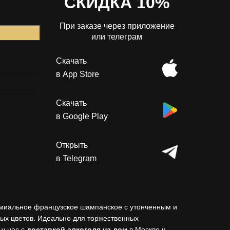
СКИДКА 10%
При заказе через приложение
или телеграм
Скачать
в App Store
Скачать
в Google Play
Открыть
в Telegram
емиальное французское шампанское с утонченным и
лых цветов. Идеально для торжественных
 у нас с
доставкой алкоголя на дом
в Москве и