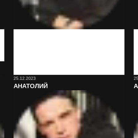
Вот это сервис! Неожиданно и классно! Минут
через 15 привезли. Буду иметь ввиду
обязательно и знакомым порекомендую. Да,
дороже, чем в магазине, но оно того стоит
25.12.2023
2
АНАТОЛИЙ
А