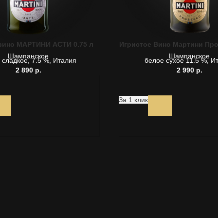
вино МАРТИНИ АСТИ 0.75 л
Игристое Вино Мартини Прос
Шампанское
Шампанское
 сладкое, 7.5 %, Италия
белое сухое 11.5 %, И
2 890
р.
2 990
р.
За 1 клик