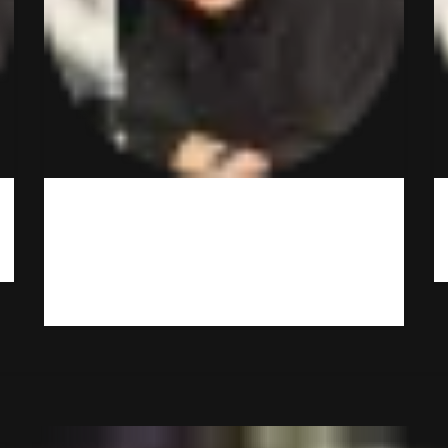
Вот это сервис! Неожиданно и классно! Минут
через 15 привезли. Буду иметь ввиду
обязательно и знакомым порекомендую. Да,
дороже, чем в магазине, но оно того стоит