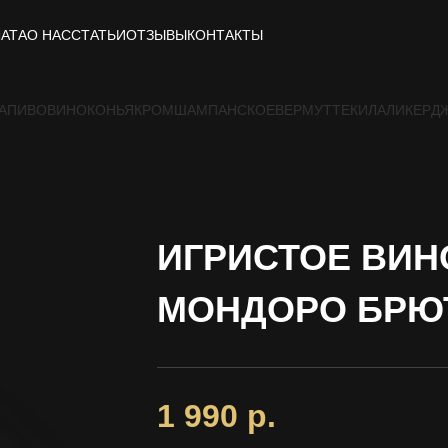
ЛАТА
О НАС
СТАТЬИ
ОТЗЫВЫ
КОНТАКТЫ
А
ПИВО
ВИНО
КОНЬЯК
РОМ
ШАМПАНСКОЕ
ВЕРМУТ
ТЕКИЛА
ЛИКЕР
Д
ИГРИСТОЕ ВИН
МОНДОРО БРЮ
1 990
р.