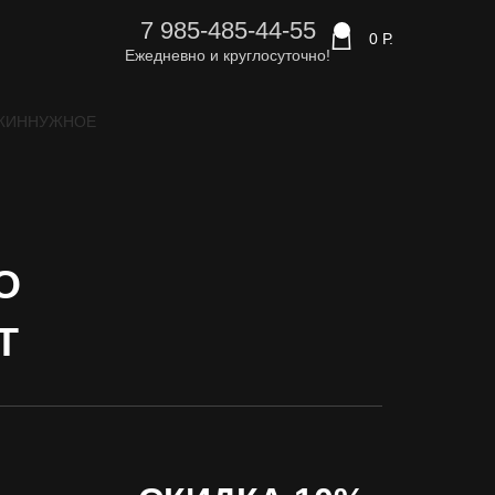
7 985-485-44-55
0
0
Р.
Ежедневно и круглосуточно!
ЖИН
НУЖНОЕ
О
Т