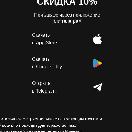
СКИДКА 10%
При заказе через приложение
или телеграм
Скачать
в App Store
Скачать
в Google Play
Открыть
в Telegram
 итальянское игристое вино с освежающим вкусом и
 Идеально подходит для торжественных
 с
доставкой алкоголя на дом
в Москве и