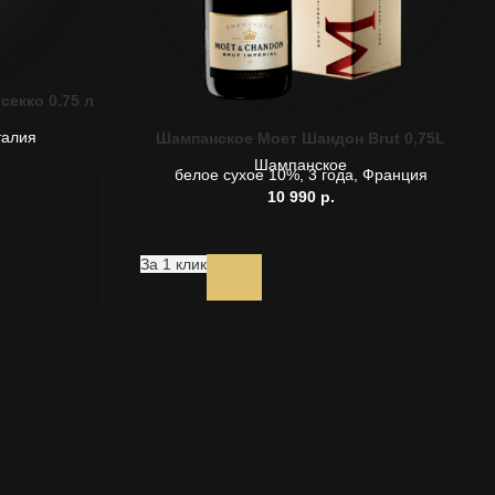
екко 0.75 л
талия
Шампанское Моет Шандон Brut 0,75L
Шампанское
белое сухое 10%, 3 года, Франция
10 990
р.
За 1 клик