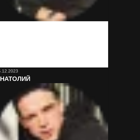
Вот это сервис! Неожиданно и классно! Минут
через 15 привезли. Буду иметь ввиду
обязательно и знакомым порекомендую. Да,
дороже, чем в магазине, но оно того стоит
5.12.2023
НАТОЛИЙ