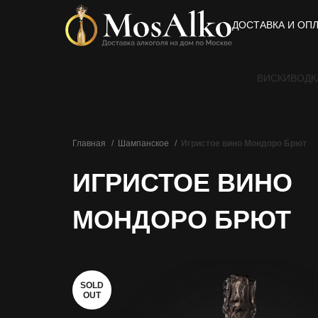
ДОСТАВКА И ОП
ВИСКИ
ВОДК
Главная
Шампанское
Игристое вино Мондоро Брют
ИГРИСТОЕ ВИНО
МОНДОРО БРЮТ
SOLD
OUT