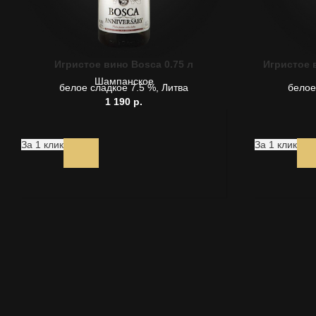
Игристое вино Bosca 0.75 л
Игристое 
Шампанское
белое сладкое 7.5 %, Литва
белое
1 190
р.
За 1 клик
За 1 клик