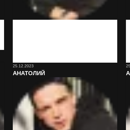
Вот это сервис! Неожиданно и классно! Минут
через 15 привезли. Буду иметь ввиду
обязательно и знакомым порекомендую. Да,
дороже, чем в магазине, но оно того стоит
25.12.2023
2
АНАТОЛИЙ
А